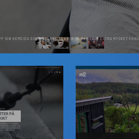
PP SIN HEMSIDA OCH MODERNISERA SIG. VI HAR LAGT EXTRA MYCKET FOK