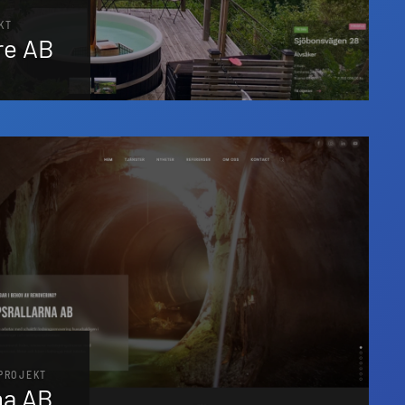
KT
re AB
BPROJEKT
na AB