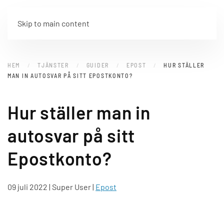
MENY
Skip to main content
HEM
TJÄNSTER
GUIDER
EPOST
HUR STÄLLER
MAN IN AUTOSVAR PÅ SITT EPOSTKONTO?
Hur ställer man in
autosvar på sitt
Epostkonto?
09 juli 2022
| Super User |
Epost